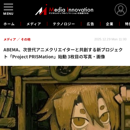
MENU
ホーム
メディア
テクノロジー
広告
企業
特
メディア
その他
2025.12.29 Mon 11:00
ABEMA、次世代アニメクリエイターと共創する新プロジェク
ト「Project PRISMation」始動 3枚目の写真・画像