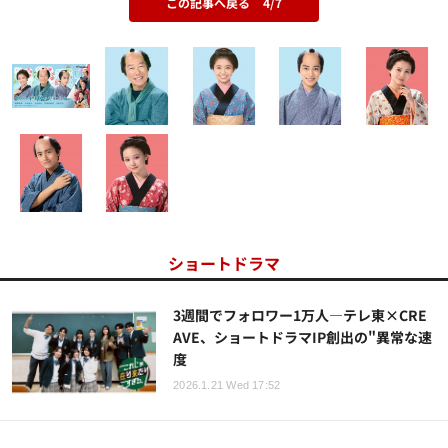
この記事へ戻る
4/7
ショートドラマ
3週間でフォロワー1万人―テレ東×CRE
AVE、ショートドラマIP創出の"異常な速
度
2026.1.21 Wed 17:52