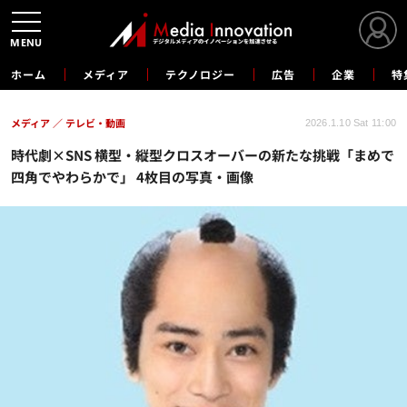
MENU
ホーム
メディア
テクノロジー
広告
企業
特
メディア
テレビ・動画
2026.1.10 Sat 11:00
時代劇×SNS 横型・縦型クロスオーバーの新たな挑戦「まめで
四角でやわらかで」 4枚目の写真・画像