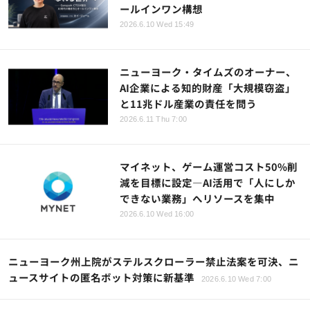
ールインワン構想
2026.6.10 Wed 15:49
ニューヨーク・タイムズのオーナー、
AI企業による知的財産「大規模窃盗」
と11兆ドル産業の責任を問う
2026.6.11 Thu 7:00
マイネット、ゲーム運営コスト50%削
減を目標に設定—AI活用で「人にしか
できない業務」へリソースを集中
2026.6.10 Wed 16:00
ニューヨーク州上院がステルスクローラー禁止法案を可決、ニ
ュースサイトの匿名ボット対策に新基準
2026.6.10 Wed 7:00