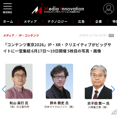
MENU
ホーム
メディア
テクノロジー
広告
企業
特
メディア
IP・コンテンツ
2026.6.11 Thu 16:00
PR
「コンテンツ東京2026」IP・XR・クリエイティブがビッグサ
イトに一堂集結 6月17日～19日開催 5枚目の写真・画像