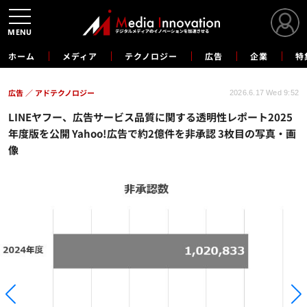
MENU
ホーム
メディア
テクノロジー
広告
企業
特
広告
アドテクノロジー
2026.6.17 Wed 9:52
LINEヤフー、広告サービス品質に関する透明性レポート2025
年度版を公開 Yahoo!広告で約2億件を非承認 3枚目の写真・画
像