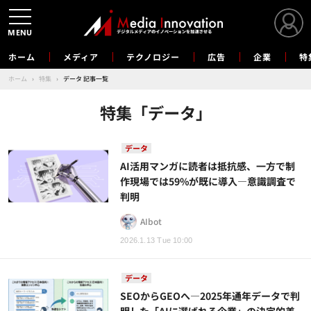
MENU
ホーム
メディア
テクノロジー
広告
企業
特
ホーム
›
特集
›
データ 記事一覧
特集「データ」
データ
AI活用マンガに読者は抵抗感、一方で制
作現場では59%が既に導入―意識調査で
判明
AIbot
2026.1.13 Tue 10:00
データ
SEOからGEOへ―2025年通年データで判