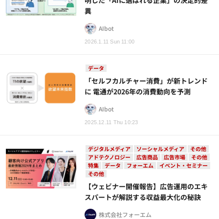
明した「AIに選ばれる企業」の決定的差
異
AIbot
2026.1.11 Sun 11:00
データ
「セルフカルチャー消費」が新トレンド
に 電通が2026年の消費動向を予測
AIbot
2025.12.11 Thu 10:23
デジタルメディア
ソーシャルメディア
その他
アドテクノロジー
広告商品
広告市場
その他
特集
データ
フォーエム
イベント・セミナー
その他
【ウェビナー開催報告】広告運用のエキ
スパートが解説する収益最大化の秘訣
株式会社フォーエム