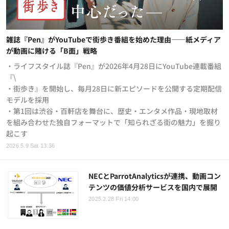
雑誌『Pen』がYouTubeで街歩き番組を始めた理由——紙メディア
が動画に賭ける「B面」戦略
・ライフスタイル誌『Pen』が2026年4月28日にYouTube連載番組
『\
・街歩き』を開始し、毎月28日に新エピソードを公開する定期配信
モデルを採用
・第1回は渋谷・百軒店を舞台に、歴史・エンタメ作品・現地取材
を組み合わせた独自フォーマットで「知られざる街の魅力」を掘り
起こす
2026.5.9 Sat 13:36
NECとParrotAnalyticsが連携、動画コン
テンツの価値分析サービスを国内で展開
2025.2.28 Fri 14:00