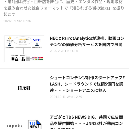
・第1回は渋谷・百軒店を舞台に、歴史・エンタメ作品・現地取材
を組み合わせた独自フォーマットで「知られざる街の魅力」を掘り
起こす
2026.5.9 Sat 13:36
NECとParrotAnalyticsが連携、動画コン
テンツの価値分析サービスを国内で展開
2025.2.28 Fri 14:00
ショートコンテンツ制作スタートアップF
LASH、シードラウンドで総額5億円を調
達・・・ショートアニメに参入
2024.12.11 Wed 12:30
アゴダとTBS NEWS DIG、共同で広告商
品を提供開始・・・JNN28社が動画コン