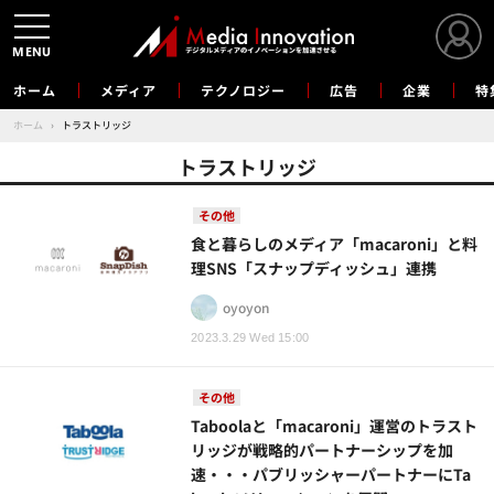
MENU
ホーム
メディア
テクノロジー
広告
企業
特
ホーム
›
トラストリッジ
トラストリッジ
その他
⾷と暮らしのメディア「macaroni」と料
理SNS「スナップディッシュ」連携
oyoyon
2023.3.29 Wed 15:00
その他
Taboolaと「macaroni」運営のトラスト
リッジが戦略的パートナーシップを加
速・・・パブリッシャーパートナーにTa