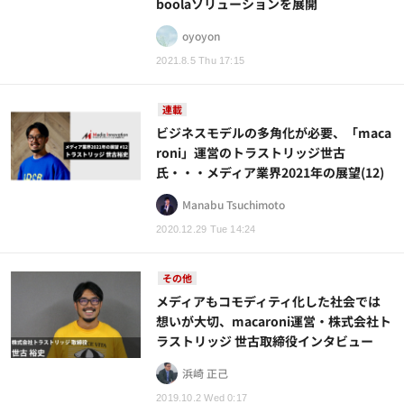
boolaソリューションを展開
oyoyon
2021.8.5 Thu 17:15
連載
ビジネスモデルの多角化が必要、「maca
roni」運営のトラストリッジ世古
氏・・・メディア業界2021年の展望(12)
Manabu Tsuchimoto
2020.12.29 Tue 14:24
その他
メディアもコモディティ化した社会では
想いが大切、macaroni運営・株式会社ト
ラストリッジ 世古取締役インタビュー
浜崎 正己
2019.10.2 Wed 0:17