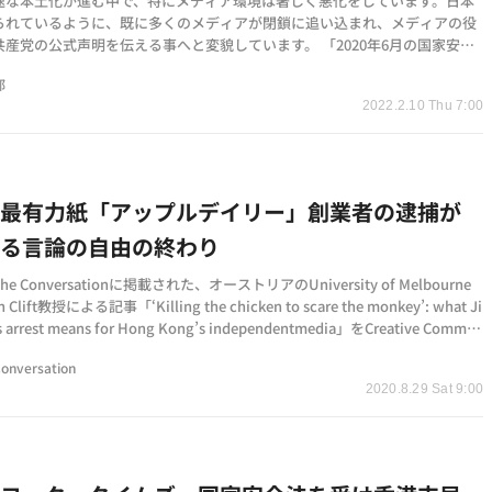
速な本土化が進む中で、特にメディア環境は著しく悪化をしています。日本
られているように、既に多くのメディアが閉鎖に追い込まれ、メディアの役
共産党の公式声明を伝える事へと変貌しています。 「2020年6月の国家安全
制定以来、当局…
部
2022.2.10 Thu 7:00
の最有力紙「アップルデイリー」創業者の逮捕が
する言論の自由の終わり
e Conversationに掲載された、オーストリアのUniversity of Melbourne
 Clift教授による記事「‘Killing the chicken to scare the monkey’: what Ji
s arrest means for Hong Kong’s independentmedia」をCreative Commo
センス…
Conversation
2020.8.29 Sat 9:00