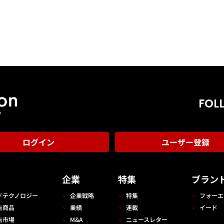
FOL
ログイン
ユーザー登録
告
企業
特集
ブラン
ドテクノロジー
企業戦略
特集
フォーエ
告商品
業績
連載
イード
告市場
M&A
ニュースレター