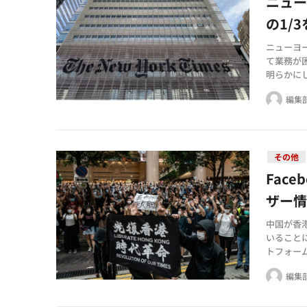
ニュ
の1/
ニューヨ
て業務が
明らかに
ッフで、
編集
その他
Face
ザー
中国が香
いることに対
トフォー
にしました
編集