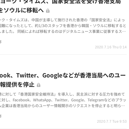
ーヨーク・タイムズ、国家安全法を受け香港支局
3をソウルに移転へ
ーク・タイムズは、中国が主導して施行された香港の「国家安全法」によっ
困難になったとして、約1/3のスタッフを香港から韓国・ソウルに移転すると
しました。 同紙によれば移転するのはデジタルニュース事業に従事するスタ
(新法によっ…
部
2020.7.16 Thu 0:14
book、Twitter、Googleなどが香港当局へのユー
情報提供を停止
港に対して「香港国家安全維持法」を導入し、民主派に対する圧力を強めて
し、Facebook、WhatsApp、Twitter、Google、Telegramなどのプラッ
ム企業は香港当局からのユーザー情報開示のリクエストを停止すると明らか
。NYT、CNN、BBC…
部
2020.7.7 Tue 9:53