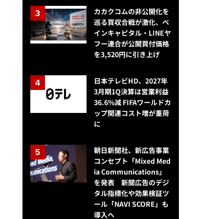
カカクコムの非公開化を
巡る買収合戦が激化、ベ
インキャピタル・LINEヤ
フー連合が公開買付価格
を3,520円に引き上げ
日本テレビHD、2027年
3月期1Q決算は営業利益
36.6%減 FIFAワールドカ
ップ関連コスト増が重荷
に
朝日新聞社、新広告事業
コンセプト「Mixed Med
ia Communications」
を発表 新聞広告のデジ
タル指標化や効果検証ツ
ール「NAVI SCORE」も
導入へ