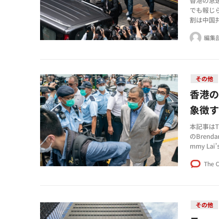
香港の急
でも報じ
割は中国
基本法の
編集
その他
香港
象徴
本記事はTh
のBrendan
mmy Lai’
nsのライ
The 
その他