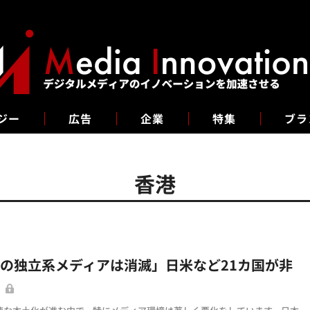
ジー
広告
企業
特集
ブラ
香港
の独立系メディアは消滅」日米など21カ国が非
明