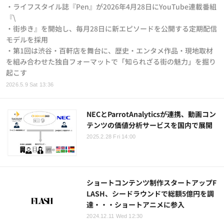
・ライフスタイル誌『Pen』が2026年4月28日にYouTube連載番組
『\
・街歩き』を開始し、毎月28日に新エピソードを公開する定期配信
モデルを採用
・第1回は渋谷・百軒店を舞台に、歴史・エンタメ作品・現地取材
を組み合わせた独自フォーマットで「知られざる街の魅力」を掘り
起こす
2026.5.9 Sat 13:36
NECとParrotAnalyticsが連携、動画コン
テンツの価値分析サービスを国内で展開
2025.2.28 Fri 14:00
ショートコンテンツ制作スタートアップF
LASH、シードラウンドで総額5億円を調
達・・・ショートアニメに参入
2024.12.11 Wed 12:30