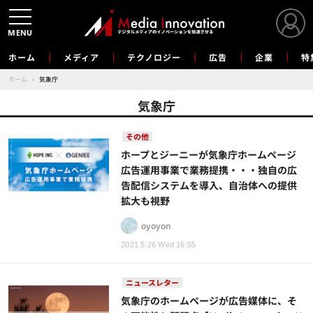
MENU
ホーム
メディア
テクノロジー
広告
企業
特
ホーム
›
気象庁
気象庁
その他
ホープとジーニーが気象庁ホームページ
広告運用事業で業務提携・・・独自の広
告配信システムを導入、自治体への提供
拡大も視野
oyoyon
2021.5.26 Wed 16:55
ニュースレター
気象庁のホームページが広告媒体に、そ