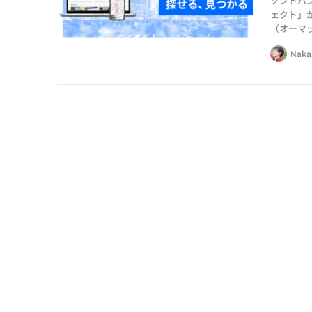
ソフトバ
ェクト」
（オーマッ
ディア「
Naka