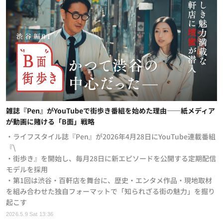
雑誌『Pen』がYouTubeで街歩き番組を始めた理由——紙メディア
が動画に賭ける「B面」戦略
・ライフスタイル誌『Pen』が2026年4月28日にYouTube連載番組
『\
・街歩き』を開始し、毎月28日に新エピソードを公開する定期配信
モデルを採用
・第1回は渋谷・百軒店を舞台に、歴史・エンタメ作品・現地取材
を組み合わせた独自フォーマットで「知られざる街の魅力」を掘り
起こす
2026.5.9 Sat 13:36