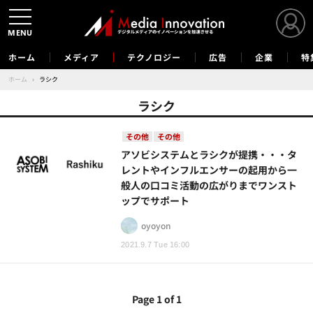
MENU
ホーム
メディア
テクノロジー
広告
企業
特
ホーム
›
ラシク
ラシク
その他
その他
アソビシステムとラシクが提携・・・タ
レントやインフルエンサーの起用から一
般人の口コミ活動の広がりまでワンスト
ップでサポート
oyoyon
2021.9.7 Tue 16:00
Page 1 of 1