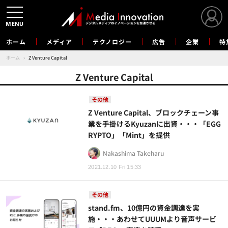
MENU
ホーム
メディア
テクノロジー
広告
企業
特
ホーム
›
Z Venture Capital
Z Venture Capital
その他
Z Venture Capital、ブロックチェーン事
業を手掛けるKyuzanに出資・・・「EGG
RYPTO」「Mint」を提供
Nakashima Takeharu
2021.12.10 Fri 15:33
その他
stand.fm、10億円の資金調達を実
施・・・あわせてUUUMより音声サービ