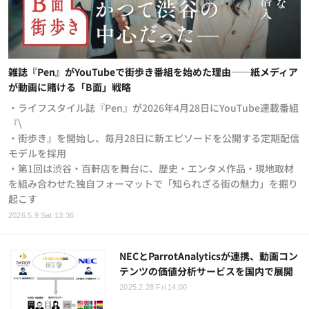
雑誌『Pen』がYouTubeで街歩き番組を始めた理由——紙メディア
が動画に賭ける「B面」戦略
・ライフスタイル誌『Pen』が2026年4月28日にYouTube連載番組
『\
・街歩き』を開始し、毎月28日に新エピソードを公開する定期配信
モデルを採用
・第1回は渋谷・百軒店を舞台に、歴史・エンタメ作品・現地取材
を組み合わせた独自フォーマットで「知られざる街の魅力」を掘り
起こす
2026.5.9 Sat 13:36
NECとParrotAnalyticsが連携、動画コン
テンツの価値分析サービスを国内で展開
2025.2.28 Fri 14:00