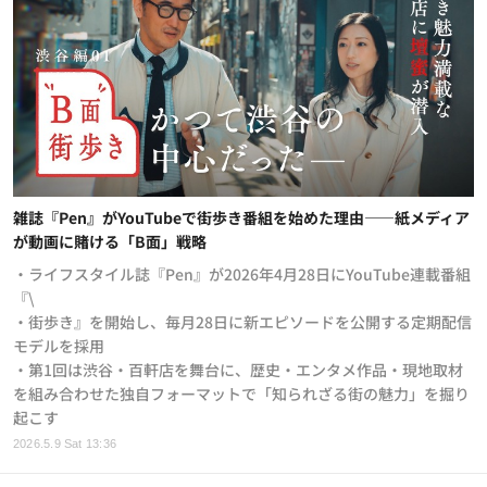
雑誌『Pen』がYouTubeで街歩き番組を始めた理由——紙メディア
が動画に賭ける「B面」戦略
・ライフスタイル誌『Pen』が2026年4月28日にYouTube連載番組
『\
・街歩き』を開始し、毎月28日に新エピソードを公開する定期配信
モデルを採用
・第1回は渋谷・百軒店を舞台に、歴史・エンタメ作品・現地取材
を組み合わせた独自フォーマットで「知られざる街の魅力」を掘り
起こす
2026.5.9 Sat 13:36