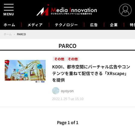
MENU
ホーム
メディア
テクノロジー
広告
企業
特
ホーム
›
PARCO
PARCO
その他
その他
KDDI、都市空間にバーチャル広告やコン
テンツを重ねて配信できる「XRscape」
を提供
oyoyon
2022.1.25 Tue 15:10
Page 1 of 1