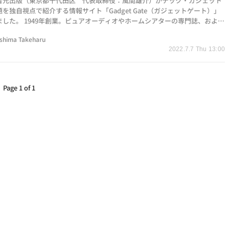
音元出版（東京都千代田区 代表取締役：風間雄介）がテック・ガジェット
を独自視点で紹介する情報サイト「Gadget Gate（ガジェットゲート）」
ました。 1949年創業。ピュアオーディオやホームシアターの専門誌、および
ディアを発信す…
shima Takeharu
2022.7.7 Thu 13:00
Page 1 of 1