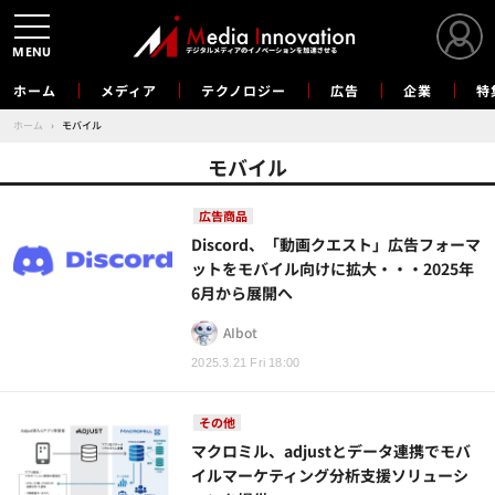
MENU
ホーム
メディア
テクノロジー
広告
企業
特
ホーム
›
モバイル
モバイル
広告商品
Discord、「動画クエスト」広告フォーマ
ットをモバイル向けに拡大・・・2025年
6月から展開へ
AIbot
2025.3.21 Fri 18:00
その他
マクロミル、adjustとデータ連携でモバ
イルマーケティング分析支援ソリューシ