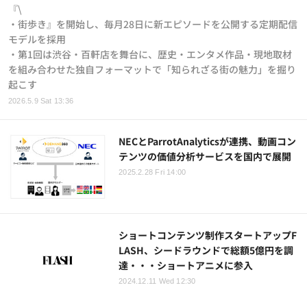
『\
・街歩き』を開始し、毎月28日に新エピソードを公開する定期配信
モデルを採用
・第1回は渋谷・百軒店を舞台に、歴史・エンタメ作品・現地取材
を組み合わせた独自フォーマットで「知られざる街の魅力」を掘り
起こす
2026.5.9 Sat 13:36
NECとParrotAnalyticsが連携、動画コン
テンツの価値分析サービスを国内で展開
2025.2.28 Fri 14:00
ショートコンテンツ制作スタートアップF
LASH、シードラウンドで総額5億円を調
達・・・ショートアニメに参入
2024.12.11 Wed 12:30