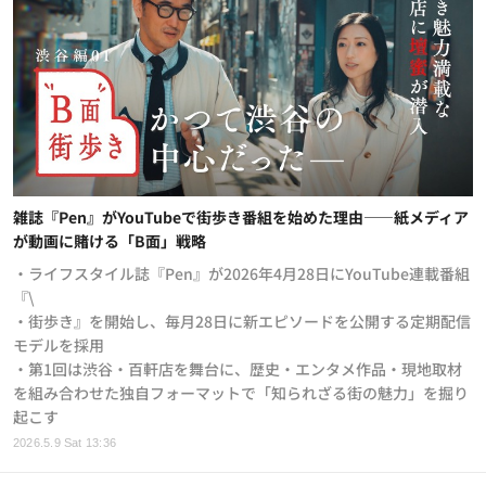
雑誌『Pen』がYouTubeで街歩き番組を始めた理由——紙メディア
が動画に賭ける「B面」戦略
・ライフスタイル誌『Pen』が2026年4月28日にYouTube連載番組
『\
・街歩き』を開始し、毎月28日に新エピソードを公開する定期配信
モデルを採用
・第1回は渋谷・百軒店を舞台に、歴史・エンタメ作品・現地取材
を組み合わせた独自フォーマットで「知られざる街の魅力」を掘り
起こす
2026.5.9 Sat 13:36