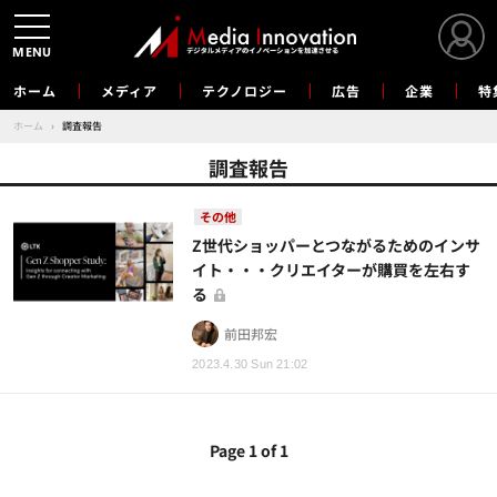
MENU
ホーム
メディア
テクノロジー
広告
企業
特
ホーム
›
調査報告
調査報告
その他
Z世代ショッパーとつながるためのインサ
イト・・・クリエイターが購買を左右す
る
前田邦宏
2023.4.30 Sun 21:02
Page 1 of 1