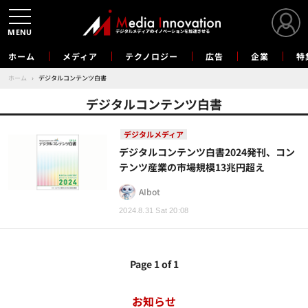
MENU
ホーム
メディア
テクノロジー
広告
企業
特
ホーム
›
デジタルコンテンツ白書
デジタルコンテンツ白書
デジタルメディア
デジタルコンテンツ白書2024発刊、コン
テンツ産業の市場規模13兆円超え
AIbot
2024.8.31 Sat 20:08
Page 1 of 1
お知らせ