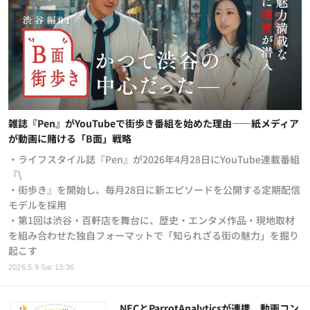
雑誌『Pen』がYouTubeで街歩き番組を始めた理由——紙メディア
が動画に賭ける「B面」戦略
・ライフスタイル誌『Pen』が2026年4月28日にYouTube連載番組
『\
・街歩き』を開始し、毎月28日に新エピソードを公開する定期配信
モデルを採用
・第1回は渋谷・百軒店を舞台に、歴史・エンタメ作品・現地取材
を組み合わせた独自フォーマットで「知られざる街の魅力」を掘り
起こす
2026.5.9 Sat 13:36
NECとParrotAnalyticsが連携、動画コン