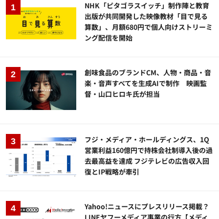
NHK「ピタゴラスイッチ」制作陣と教育
出版が共同開発した映像教材「目で見る
算数」、月額680円で個人向けストリーミ
ング配信を開始
創味食品のブランドCM、人物・商品・音
楽・音声すべてを生成AIで制作 映画監
督・山口ヒロキ氏が担当
フジ・メディア・ホールディングス、1Q
営業利益160億円で持株会社制導入後の過
去最高益を達成 フジテレビの広告収入回
復とIP戦略が牽引
Yahoo!ニュースにプレスリリース掲載？
LINEヤフーメディア事業の行方【メディ