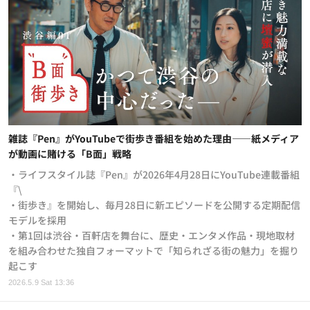
雑誌『Pen』がYouTubeで街歩き番組を始めた理由——紙メディア
が動画に賭ける「B面」戦略
・ライフスタイル誌『Pen』が2026年4月28日にYouTube連載番組
『\
・街歩き』を開始し、毎月28日に新エピソードを公開する定期配信
モデルを採用
・第1回は渋谷・百軒店を舞台に、歴史・エンタメ作品・現地取材
を組み合わせた独自フォーマットで「知られざる街の魅力」を掘り
起こす
2026.5.9 Sat 13:36