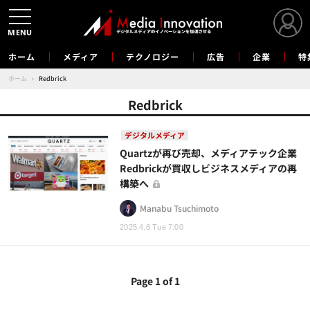
MENU
ホーム
メディア
テクノロジー
広告
企業
特
ホーム
›
Redbrick
Redbrick
デジタルメディア
Quartzが再び売却、メディアテック企業
Redbrickが買収しビジネスメディアの再
構築へ
Manabu Tsuchimoto
2025.4.8 Tue 7:00
Page 1 of 1