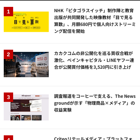
NHK「ピタゴラスイッチ」制作陣と教育
出版が共同開発した映像教材「目で見る
算数」、月額680円で個人向けストリーミ
ング配信を開始
カカクコムの非公開化を巡る買収合戦が
激化、ベインキャピタル・LINEヤフー連
合が公開買付価格を3,520円に引き上げ
調査報道をコーヒーで支える、The News
groundが示す「物理商品×メディア」の
収益実験
Criteoリテールメディア・プラットフォ