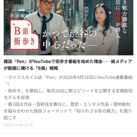
雑誌『Pen』がYouTubeで街歩き番組を始めた理由——紙メディア
が動画に賭ける「B面」戦略
・ライフスタイル誌『Pen』が2026年4月28日にYouTube連載番組
『\
・街歩き』を開始し、毎月28日に新エピソードを公開する定期配信
モデルを採用
・第1回は渋谷・百軒店を舞台に、歴史・エンタメ作品・現地取材
を組み合わせた独自フォーマットで「知られざる街の魅力」を掘り
起こす
2026.5.9 Sat 13:36