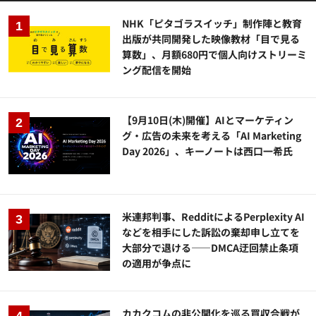
NHK「ピタゴラスイッチ」制作陣と教育
出版が共同開発した映像教材「目で見る
算数」、月額680円で個人向けストリーミ
ング配信を開始
【9月10日(木)開催】AIとマーケティン
グ・広告の未来を考える「AI Marketing
Day 2026」、キーノートは西口一希氏
米連邦判事、RedditによるPerplexity AI
などを相手にした訴訟の棄却申し立てを
大部分で退ける——DMCA迂回禁止条項
の適用が争点に
カカクコムの非公開化を巡る買収合戦が