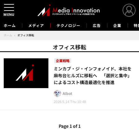
MENU
ホーム
メディア
テクノロジー
広告
企業
特
ホーム
›
オフィス移転
オフィス移転
企業戦略
ミンカブ・ジ・インフォノイド、本社を
麻布台ヒルズに移転へ 「選択と集中」
によるコスト構造最適化を推進
AIbot
2026.5.14 Thu 10:48
Page 1 of 1