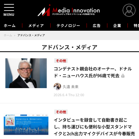
MENU
ホーム
メディア
テクノロジー
広告
企業
特
ホーム
›
アドバンス・メディア
アドバンス・メディア
その他
コンデナスト親会社のオーナー、ドナル
ド・ニューハウス氏が96歳で死去
久遠 未来
2026.6.4 Thu 12:00
その他
インタビューを録音して自動書き起こ
し、持ち運びにも便利な小型スタンドマ
イクと2ch出力マイクデバイスが今春販売