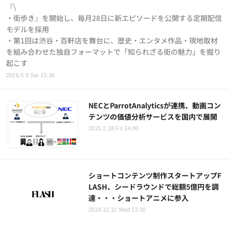
『\
・街歩き』を開始し、毎月28日に新エピソードを公開する定期配信
モデルを採用
・第1回は渋谷・百軒店を舞台に、歴史・エンタメ作品・現地取材
を組み合わせた独自フォーマットで「知られざる街の魅力」を掘り
起こす
2026.5.9 Sat 13:36
NECとParrotAnalyticsが連携、動画コン
テンツの価値分析サービスを国内で展開
2025.2.28 Fri 14:00
ショートコンテンツ制作スタートアップF
LASH、シードラウンドで総額5億円を調
達・・・ショートアニメに参入
2024.12.11 Wed 12:30