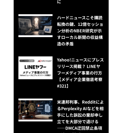
に
ハードニュースこそ購読
転換の鍵、12億セッショ
ン分析のNBER研究が示
すローカル新聞の収益構
造の矛盾
Yahoo!ニュースにプレス
リリース掲載？ LINEヤ
フーメディア事業の行方
【メディア企業徹底考察
#321】
米連邦判事、Redditによ
るPerplexity AIなどを相
手にした訴訟の棄却申し
立てを大部分で退ける
——DMCA迂回禁止条項