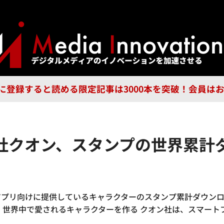
ジー
広告
企業
特集
ブラ
n Guild に登録すると読める限定記事は3000本を突破！会
社クオン、スタンプの世界累計ダ
プリ向けに提供しているキャラクターのスタンプ累計ダウンロード
、世界中で愛されるキャラクターを作る クオン社は、スマート