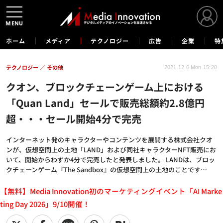
MENU
ホーム
メディア
テクノロジー
広告
企業
特
テクノロジー
その他
2021.12.6 Mon 15:20
クオン、ブロックチェーンゲーム上における
「Quan Land」セールで販売総額約2.8億円
超・・・セール開始4分で完売
インターネット発のキャラクターやコンテンツを展開する株式会社クオ
ンが、仮想空間上の土地「LAND」および同社キャラクターNFT販売にお
いて、開始からわずか4分で完売したと発表しました。 LANDは、ブロッ
クチェーンゲーム『The Sandbox』の仮想空間上の土地のことです…
【無料】Media Innovation初のマーケティングイベント「AI Marke
ting Day 2026」9/10開催！