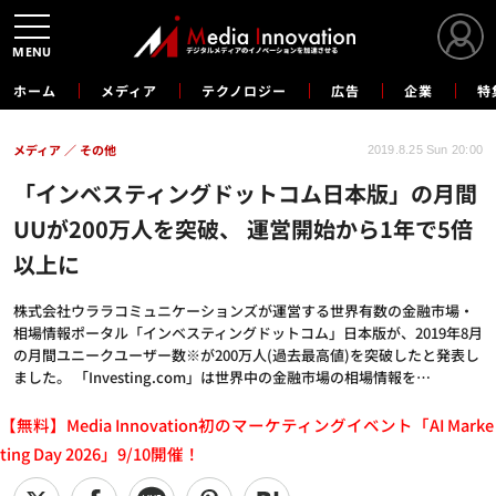
MENU
ホーム
メディア
テクノロジー
広告
企業
特
メディア
その他
2019.8.25 Sun 20:00
「インベスティングドットコム日本版」の月間
UUが200万人を突破、 運営開始から1年で5倍
以上に
株式会社ウララコミュニケーションズが運営する世界有数の金融市場・
相場情報ポータル「インベスティングドットコム」日本版が、2019年8月
の月間ユニークユーザー数※が200万人(過去最高値)を突破したと発表し
ました。 「Investing.com」は世界中の金融市場の相場情報を…
【無料】Media Innovation初のマーケティングイベント「AI Marke
ting Day 2026」9/10開催！