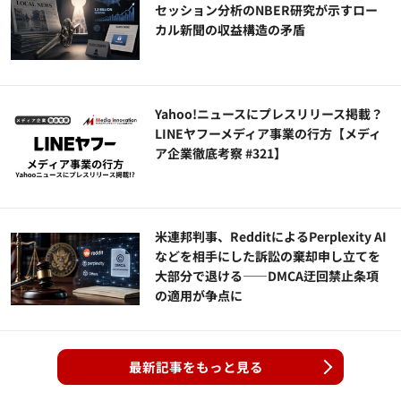
セッション分析のNBER研究が示すロー
カル新聞の収益構造の矛盾
Yahoo!ニュースにプレスリリース掲載？
LINEヤフーメディア事業の行方【メディ
ア企業徹底考察 #321】
米連邦判事、RedditによるPerplexity AI
などを相手にした訴訟の棄却申し立てを
大部分で退ける——DMCA迂回禁止条項
の適用が争点に
最新記事をもっと見る