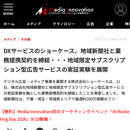
MENU
ホーム
メディア
テクノロジー
広告
企業
特
メディア
その他
2021.10.11 Mon 16:00
DXサービスのショーケース、地域新聞社と業
務提携契約を締結・・・地域限定サブスクリプ
ション型広告サービスの実証実験を展開
デジタル広告・メディア事業を展開する株式会社ショーケースは、11
日、株式会社地域新聞社と地域限定サブスクリプション型広告サービス
の実証実験を軸とした業務提携契約を締結したことを発表しました。 地
域新聞社は、千葉・埼玉・茨城県エリアで毎週約200万規模のフリ…
【無料】Media Innovation初のマーケティングイベント「AI Marke
ting Day 2026」9/10開催！