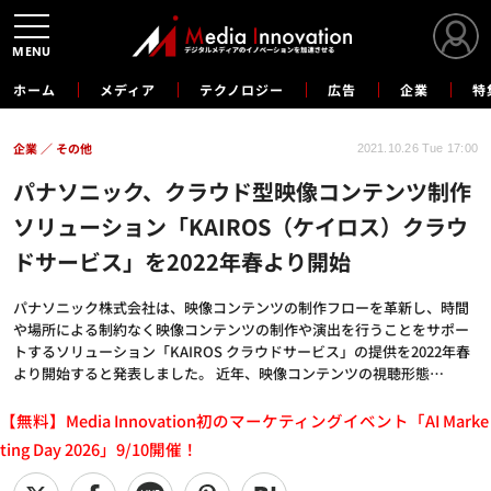
MENU
ホーム
メディア
テクノロジー
広告
企業
特
企業
その他
2021.10.26 Tue 17:00
パナソニック、クラウド型映像コンテンツ制作
ソリューション「KAIROS（ケイロス）クラウ
ドサービス」を2022年春より開始
パナソニック株式会社は、映像コンテンツの制作フローを革新し、時間
や場所による制約なく映像コンテンツの制作や演出を行うことをサポー
トするソリューション「KAIROS クラウドサービス」の提供を2022年春
より開始すると発表しました。 近年、映像コンテンツの視聴形態…
【無料】Media Innovation初のマーケティングイベント「AI Marke
ting Day 2026」9/10開催！