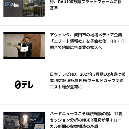
行、DAU100万超プラットフォームに新
基準
アヴェンタ、成田市の地域メディア企業
「エリート情報社」を子会社化 HR・IT
融合で地域広告事業の拡大へ
日本テレビHD、2027年3月期1Q決算は営
業利益36.6%減 FIFAワールドカップ関連
コスト増が重荷に
ハードニュースこそ購読転換の鍵、12億
セッション分析のNBER研究が示すロー
カル新聞の収益構造の矛盾