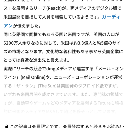
ス」を展開するリーチ(Reach)が、両メディアのデジタル版で
ガーディ
米国展開を目指して人員を増強しているようです。
アン
が伝えました。
同じ英語圏で同根でもある英国と米国ですが、英国の人口が
6200万人余りなのに対して、米国は約3.3億人と約5倍のサイ
ズの市場となります。文化的な親和性もある事から英国企業に
とっては身近な進出先と言えます。
実際にリーチの競合でdmgメディアが運営する「メール・オン
ライン」(Mail Online)や、ニューズ・コーポレーションが運営
する「ザ・サン」(The Sun)は英国発のタブロイド紙ですが、
いずれも米国展開を成功させています。また、専門誌の領域で
すが、自動車やゲームなどのメディアを展開するFutureも積極
的に米国のメディアをM&Aして軸足を移そうとしています。
この記事は会員限定です。会員登録すると続きをお読みい