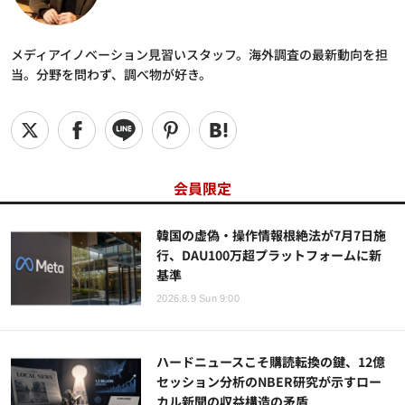
メディアイノベーション見習いスタッフ。海外調査の最新動向を担
当。分野を問わず、調べ物が好き。
会員限定
韓国の虚偽・操作情報根絶法が7月7日施
行、DAU100万超プラットフォームに新
基準
2026.8.9 Sun 9:00
ハードニュースこそ購読転換の鍵、12億
セッション分析のNBER研究が示すロー
カル新聞の収益構造の矛盾