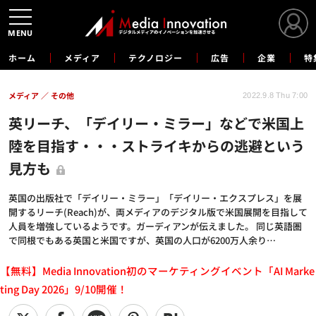
MENU
ホーム
メディア
テクノロジー
広告
企業
特
メディア
その他
2022.9.8 Thu 7:00
英リーチ、「デイリー・ミラー」などで米国上
陸を目指す・・・ストライキからの逃避という
見方も
英国の出版社で「デイリー・ミラー」「デイリー・エクスプレス」を展
開するリーチ(Reach)が、両メディアのデジタル版で米国展開を目指して
人員を増強しているようです。ガーディアンが伝えました。 同じ英語圏
で同根でもある英国と米国ですが、英国の人口が6200万人余り…
【無料】Media Innovation初のマーケティングイベント「AI Marke
ting Day 2026」9/10開催！