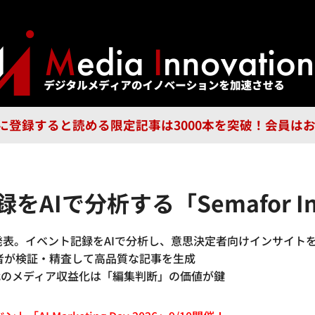
ジー
広告
企業
特集
ブラ
n Guild に登録すると読める限定記事は3000本を突破！会
をAIで分析する「Semafor Int
gence」を発表。イベント記録をAIで分析し、意思決定者向けインサイト
記者が検証・精査して高品質な記事を生成
代のメディア収益化は「編集判断」の価値が鍵