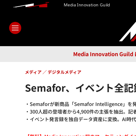
Media Innovation Guild
ホーム
メディア
テクノロ
Media Innovatio
メディア
デジタルメディア
Semafor、イベント全記録
・Semaforが新商品「Semafor Intelli
・300人超の登壇者から4,900件の主張を抽出。
・イベント発言録を独自データ資産に変換。AI時