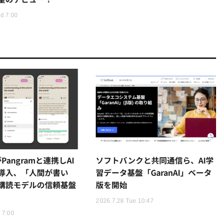
d 7:00
kがPangramと連携しAI
ソフトバンクと共同通信ら、AI学
導入、「人間が書い
習データ基盤「GaranAI」ベータ
購読モデルの信頼基盤
版を開始
2026.7.28 Tue 10:47
 7:00