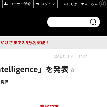
ユーザー登録
ログイン
こんにちは、ゲストさん
ンドチャンネル
フォーエム
その他
DB
員はおかげさまで2.5万名突破！
2026.5.11 Mon 12:00
elligence」を発表
を提供