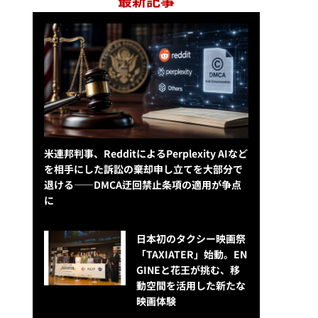
最新記事
米連邦判事、RedditによるPerplexity AIなど
を相手にした訴訟の棄却申し立てを大部分で
退ける——DMCA迂回禁止条項の適用が争点
に
日本初のタクシー映画祭
「TAXIATER」始動。EN
GINEと花王が挑む、移
動空間を活用した新たな
映画体験