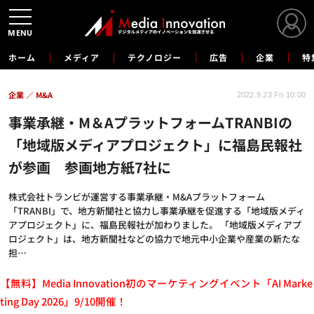
MENU
ホーム
メディア
テクノロジー
広告
企業
特
企業
M&A
2022.9.23 Fri 10:00
事業承継・M＆AプラットフォームTRANBIの
「地域版メディアプロジェクト」に福島民報社
が参画 参画地方紙7社に
株式会社トランビが運営する事業承継・M&Aプラットフォーム
「TRANBI」で、地方新聞社と協力し事業承継を促進する「地域版メディ
アプロジェクト」に、福島民報社が加わりました。 「地域版メディアプ
ロジェクト」は、地方新聞社などの協力で地元中小企業や産業の新たな
担…
【無料】Media Innovation初のマーケティングイベント「AI Marke
ting Day 2026」9/10開催！