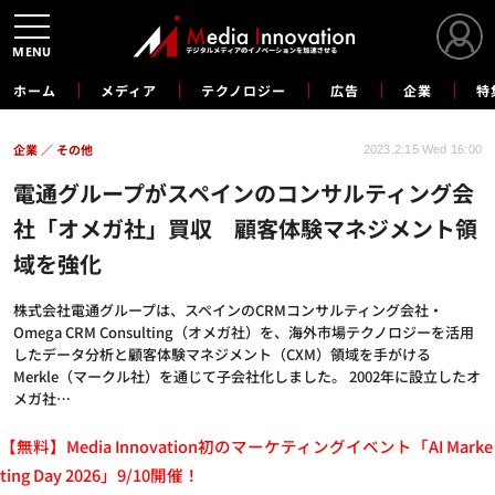
MENU
ホーム
メディア
テクノロジー
広告
企業
特
企業
その他
2023.2.15 Wed 16:00
電通グループがスペインのコンサルティング会
社「オメガ社」買収 顧客体験マネジメント領
域を強化
株式会社電通グループは、スペインのCRMコンサルティング会社・
Omega CRM Consulting（オメガ社）を、海外市場テクノロジーを活用
したデータ分析と顧客体験マネジメント（CXM）領域を手がける
Merkle（マークル社）を通じて子会社化しました。 2002年に設立したオ
メガ社…
【無料】Media Innovation初のマーケティングイベント「AI Marke
ting Day 2026」9/10開催！