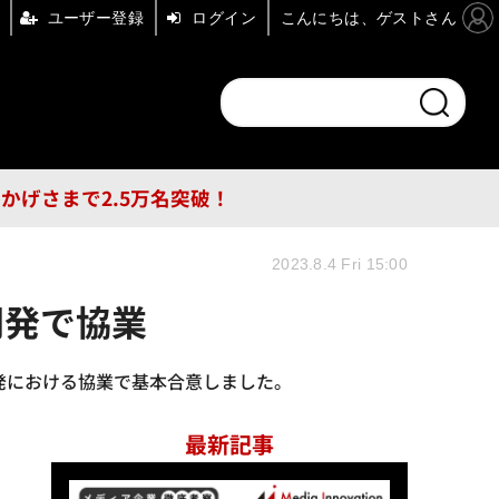
ユーザー登録
ログイン
こんにちは、ゲストさん
ンドチャンネル
フォーエム
その他
DB
員はおかげさまで2.5万名突破！
2023.8.4 Fri 15:00
開発で協業
開発における協業で基本合意しました。
最新記事