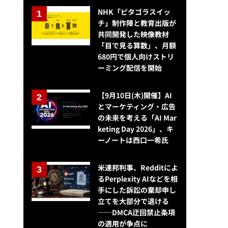
NHK「ピタゴラスイッ
チ」制作陣と教育出版が
共同開発した映像教材
「目で見る算数」、月額
680円で個人向けストリ
ーミング配信を開始
【9月10日(木)開催】AI
とマーケティング・広告
の未来を考える「AI Mar
keting Day 2026」、キ
ーノートは西口一希氏
米連邦判事、Redditによ
るPerplexity AIなどを相
手にした訴訟の棄却申し
立てを大部分で退ける
——DMCA迂回禁止条項
の適用が争点に