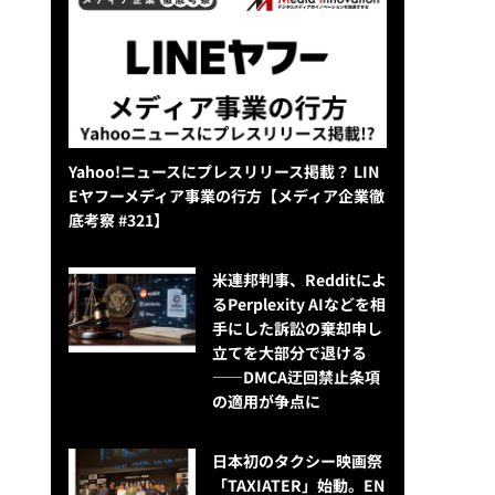
Yahoo!ニュースにプレスリリース掲載？ LIN
Eヤフーメディア事業の行方【メディア企業徹
底考察 #321】
米連邦判事、Redditによ
るPerplexity AIなどを相
手にした訴訟の棄却申し
立てを大部分で退ける
——DMCA迂回禁止条項
の適用が争点に
日本初のタクシー映画祭
「TAXIATER」始動。EN