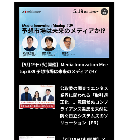
【5月19日(火)開催】Media Innovation Mee
tup #39 予想市場は未来のメディアか!?
公​​取委の調査でエンタメ
業界に問われる「取引適
正化」。意図せぬコンプ
ライアンス違反を未然に
防ぐ日立システムズのソ
リューション​【PR】
【3月18日(水)開催】メ