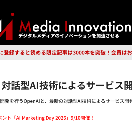
ジー
広告
企業
特集
ブラ
n Guild に登録すると読める限定記事は3000本を突破！会
Iと対話型AI技術によるサービス
開発を行うOpenAIと、最新の対話型AI技術によるサービス
「AI Marketing Day 2026」9/10開催！