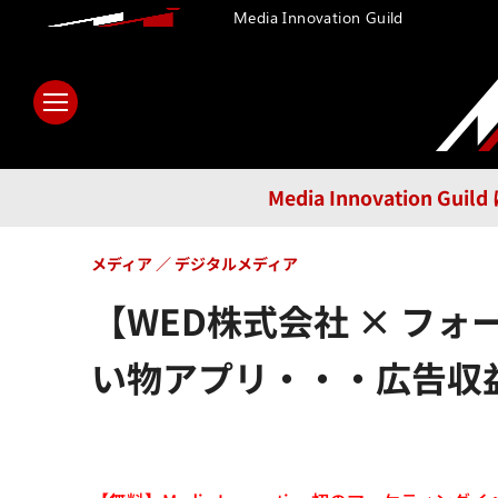
Media Innovation Guild
ホーム
メディア
テクノロ
Media Innovatio
メディア
デジタルメディア
【WED株式会社 × フ
い物アプリ・・・広告収