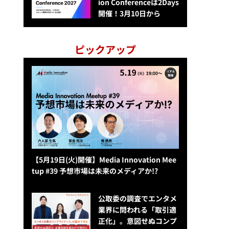
ion Conferenceは2Days
開催！3月10日から
ピックアップ
【5月19日(火)開催】Media Innovation Mee
tup #39 予想市場は未来のメディアか!?
公​​取委の調査でエンタメ
業界に問われる「取引適
正化」。意図せぬコンプ