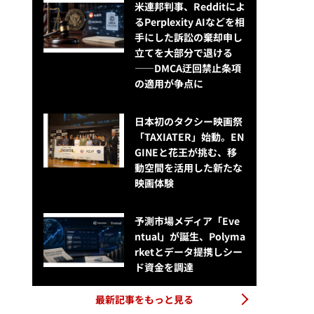
米連邦判事、Redditによ
るPerplexity AIなどを相
手にした訴訟の棄却申し
立てを大部分で退ける
——DMCA迂回禁止条項
の適用が争点に
日本初のタクシー映画祭
「TAXIATER」始動。EN
GINEと花王が挑む、移
動空間を活用した新たな
映画体験
予測市場メディア「Eve
ntual」が誕生、Polyma
rketとデータ提携しシー
ド資金を調達
最新記事をもっと見る