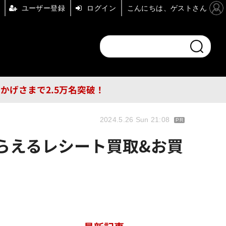
ユーザー登録
ログイン
こんにちは、ゲストさん
ンドチャンネル
フォーエム
その他
DB
員はおかげさまで2.5万名突破！
2024.5.26 Sun 21:08
PR
もらえるレシート買取&お買