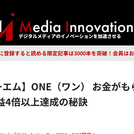
ジー
広告
企業
特集
ブラ
n Guild に登録すると読める限定記事は3000本を突破！会
ォーエム】ONE（ワン） お金が
益4倍以上達成の秘訣