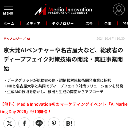
MENU
ホーム
メディア
テクノロジー
広告
企業
特
テクノロジー
AI
2024.10.4 Fri 10:30
京大発AIベンチャーや名古屋大など、総務省の
ディープフェイク対策技術の開発・実証事業開
始
・データグリッドが総務省の偽・誤情報対策技術開発事業に採択
・NIIと名古屋大学と共同でディープフェイク対策ソリューションを開発
・生成AIの技術を活かし、検出と生成の両面からアプローチ
【無料】Media Innovation初のマーケティングイベント「AI Marke
ting Day 2026」9/10開催！