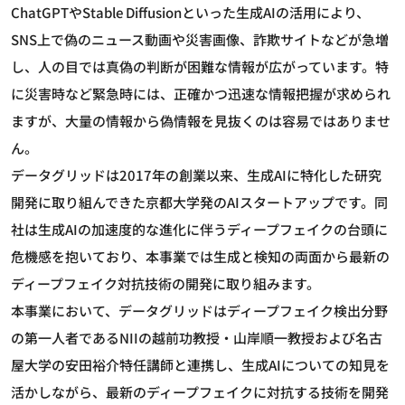
ChatGPTやStable Diffusionといった生成AIの活用により、
SNS上で偽のニュース動画や災害画像、詐欺サイトなどが急増
し、人の目では真偽の判断が困難な情報が広がっています。特
に災害時など緊急時には、正確かつ迅速な情報把握が求められ
ますが、大量の情報から偽情報を見抜くのは容易ではありませ
ん。
データグリッドは2017年の創業以来、生成AIに特化した研究
開発に取り組んできた京都大学発のAIスタートアップです。同
社は生成AIの加速度的な進化に伴うディープフェイクの台頭に
危機感を抱いており、本事業では生成と検知の両面から最新の
ディープフェイク対抗技術の開発に取り組みます。
本事業において、データグリッドはディープフェイク検出分野
の第一人者であるNIIの越前功教授・山岸順一教授および名古
屋大学の安田裕介特任講師と連携し、生成AIについての知見を
活かしながら、最新のディープフェイクに対抗する技術を開発