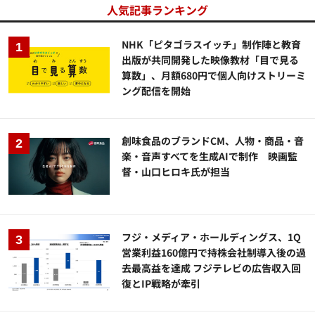
人気記事ランキング
NHK「ピタゴラスイッチ」制作陣と教育
出版が共同開発した映像教材「目で見る
算数」、月額680円で個人向けストリーミ
ング配信を開始
創味食品のブランドCM、人物・商品・音
楽・音声すべてを生成AIで制作 映画監
督・山口ヒロキ氏が担当
フジ・メディア・ホールディングス、1Q
営業利益160億円で持株会社制導入後の過
去最高益を達成 フジテレビの広告収入回
復とIP戦略が牽引