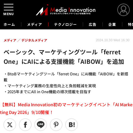
MENU
ホーム
メディア
テクノロジー
広告
企業
特
メディア
デジタルメディア
2024.10.30 Wed 16:30
ベーシック、マーケティングツール「ferret
One」にAIによる支援機能「AIBOW」を追加
・BtoBマーケティングツール「ferret One」にAI機能「AIBOW」を新搭
載
・マーケティング業務の生産性向上と負担軽減を実現
・2025年までにAll in One機能の順次搭載を目指す
【無料】Media Innovation初のマーケティングイベント「AI Marke
ting Day 2026」9/10開催！