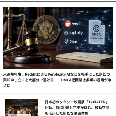
米連邦判事、RedditによるPerplexity AIなどを相手にした訴訟の
棄却申し立てを大部分で退ける——DMCA迂回禁止条項の適用が争
点に
日本初のタクシー映画祭「TAXIATER」
始動。ENGINEと花王が挑む、移動空間
を活用した新たな映画体験