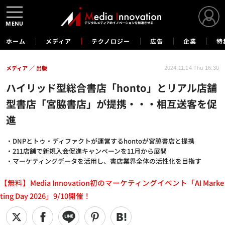
MENU
ホーム
メディア
テクノロジー
広告
企業
特
メディア
出版
2024.11.14 Thu 16:30
ハイリッド型総合書店「honto」とリアル店舗
型書店「宮脇書店」が提携・・・相互送客を促
進
・DNPとトゥ・ディファクトが運営するhontoが宮脇書店と提携
・211店舗で新規入会促進キャンペーンを11月から展開
・マーケティングデータを活用し、書店業界全体の活性化を目指す
【無料】Media Innovation初のマーケティングイベント「AI Marke
ting Day 2026」9/10開催！