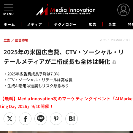
MENU
ホーム
メディア
テクノロジー
広告
企業
特
広告
広告市場
2025.1.20 Mon 7:00
2025年の米国広告費、CTV・ソーシャル・リ
テールメディアが二桁成長も全体は鈍化
・2025年広告費成長予測は7.3%
・CTV・ソーシャル・リテールは高成長
・生成AI活用は進展もリスク懸念あり
【無料】Media Innovation初のマーケティングイベント「AI Marke
ting Day 2026」9/10開催！