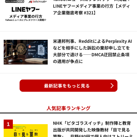
LINEヤフーメディア事業の行方【メディ
ア企業徹底考察 #321】
米連邦判事、RedditによるPerplexity AI
などを相手にした訴訟の棄却申し立てを
大部分で退ける——DMCA迂回禁止条項
の適用が争点に
最新記事をもっと見る
人気記事ランキング
NHK「ピタゴラスイッチ」制作陣と教育
出版が共同開発した映像教材「目で見る
算数」、月額680円で個人向けストリーミ