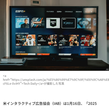
<a
href="https://unsplash.com/ja/%E5%86%99%E7%9C%9F/%E6%
cF6Le-0viHY">Tech Daily</a>が撮影した写真
米インタラクティブ広告協会（IAB）は1月16日、「2025