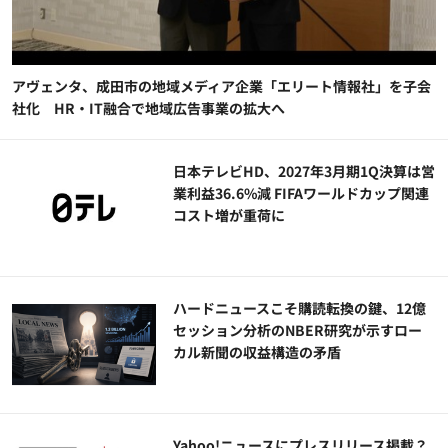
アヴェンタ、成田市の地域メディア企業「エリート情報社」を子会
社化 HR・IT融合で地域広告事業の拡大へ
日本テレビHD、2027年3月期1Q決算は営
業利益36.6%減 FIFAワールドカップ関連
コスト増が重荷に
ハードニュースこそ購読転換の鍵、12億
セッション分析のNBER研究が示すロー
カル新聞の収益構造の矛盾
Yahoo!ニュースにプレスリリース掲載？