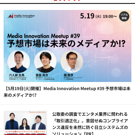
【5月19日(火)開催】Media Innovation Meetup #39 予想市場は未
来のメディアか!?
公​​取委の調査でエンタメ業界に問われる
「取引適正化」。意図せぬコンプライア
ンス違反を未然に防ぐ日立システムズの
ソリューション​【PR】