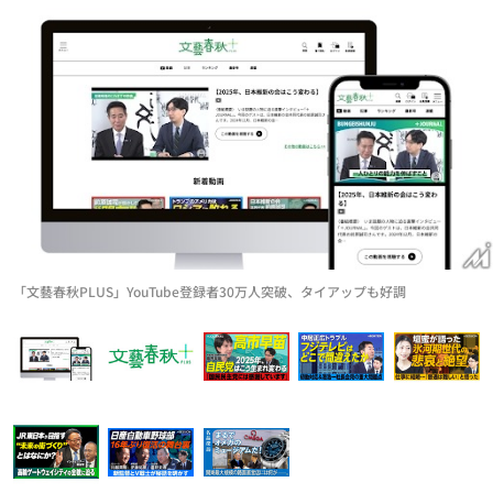
「文藝春秋PLUS」YouTube登録者30万人突破、タイアップも好調