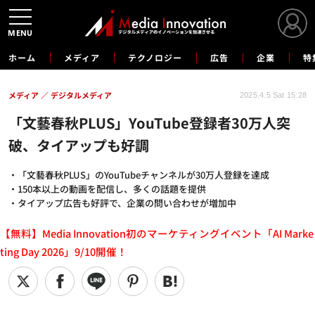
MENU
ホーム
メディア
テクノロジー
広告
企業
特
メディア
デジタルメディア
2025.4.5 Sat 15:28
「文藝春秋PLUS」YouTube登録者30万人突
破、タイアップも好調
・「文藝春秋PLUS」のYouTubeチャンネルが30万人登録を達成
・150本以上の動画を配信し、多くの話題を提供
・タイアップ広告も好評で、企業の問い合わせが増加中
【無料】Media Innovation初のマーケティングイベント「AI Marke
ting Day 2026」9/10開催！