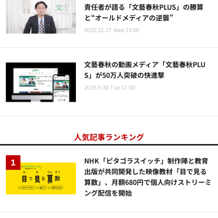
責任者が語る「文藝春秋PLUS」の勝算
と“オールドメディアの逆襲”
2025.12.17 Wed 16:00
文藝春秋の動画メディア「文藝春秋PLU
S」が50万人突破の快進撃
2025.9.30 Tue 17:00
人気記事ランキング
NHK「ピタゴラスイッチ」制作陣と教育
出版が共同開発した映像教材「目で見る
算数」、月額680円で個人向けストリーミ
ング配信を開始