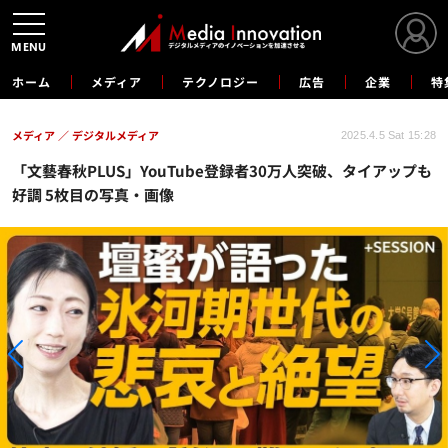
MENU
ホーム
メディア
テクノロジー
広告
企業
特
メディア
デジタルメディア
2025.4.5 Sat 15:28
「文藝春秋PLUS」YouTube登録者30万人突破、タイアップも
好調 5枚目の写真・画像