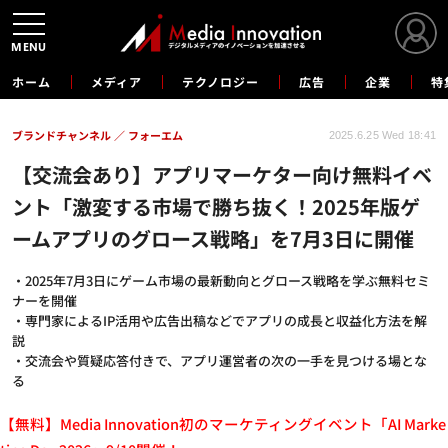
MENU
ホーム
メディア
テクノロジー
広告
企業
特
ブランドチャンネル
フォーエム
2025.6.25 Wed 18:41
【交流会あり】アプリマーケター向け無料イベ
ント「激変する市場で勝ち抜く！2025年版ゲ
ームアプリのグロース戦略」を7月3日に開催
・2025年7月3日にゲーム市場の最新動向とグロース戦略を学ぶ無料セミ
ナーを開催
・専門家によるIP活用や広告出稿などでアプリの成長と収益化方法を解
説
・交流会や質疑応答付きで、アプリ運営者の次の一手を見つける場とな
る
【無料】Media Innovation初のマーケティングイベント「AI Marke