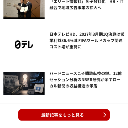
「エリート情報社」を子会社化 HR・IT
融合で地域広告事業の拡大へ
日本テレビHD、2027年3月期1Q決算は営
業利益36.6%減 FIFAワールドカップ関連
コスト増が重荷に
ハードニュースこそ購読転換の鍵、12億
セッション分析のNBER研究が示すロー
カル新聞の収益構造の矛盾
最新記事をもっと見る