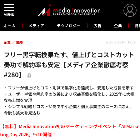
MENU
ホーム
メディア
テクノロジー
広告
企業
特
企業
業績
2025.9.12 Fri 12:00
フリー黒字転換果たす、値上げとコストカット
奏功で解約率も安定【メディア企業徹底考察
#280】
・フリーが値上げとコスト削減で黒字化を達成し、安定した成長を示す
・ユーザー単価や解約率の改善により収益基盤を強化し、2025年に大幅
な売上増を実現
・シンプル戦略とコスト抑制で中小企業と個人事業主のニーズに応え、
今後も拡大を見込む
【無料】Media Innovation初のマーケティングイベント「AI Marke
ting Day 2026」9/10開催！