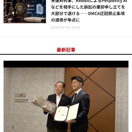
米連邦判事、RedditによるPerplexity AI
などを相手にした訴訟の棄却申し立てを
大部分で退ける——DMCA迂回禁止条項
の適用が争点に
2026.8.6 Thu 16:00
最新記事