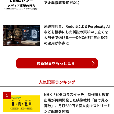
ア企業徹底考察 #321】
米連邦判事、RedditによるPerplexity AI
などを相手にした訴訟の棄却申し立てを
大部分で退ける——DMCA迂回禁止条項
の適用が争点に
最新記事をもっと見る
人気記事ランキング
NHK「ピタゴラスイッチ」制作陣と教育
出版が共同開発した映像教材「目で見る
算数」、月額680円で個人向けストリーミ
ング配信を開始