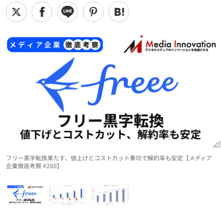
フリー黒字転換果たす、値上げとコストカット奏功で解約率も安定【メディア
企業徹底考察 #280】