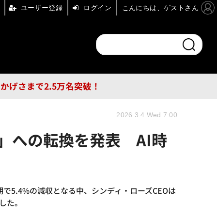
ユーザー登録
ログイン
こんにちは、ゲストさん
ンドチャンネル
フォーエム
その他
DB
員はおかげさまで2.5万名突破！
2026.3.4 Wed 7:00
」への転換を発表 AI時
で5.4%の減収となる中、シンディ・ローズCEOは
ました。