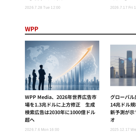
2026.7.28 Tue 12:00
2026.7.17 Fri 
WPP
WPP Media、2026年世界広告市
グローバル広
場を1.3兆ドルに上方修正 生成
14兆ドル規
検索広告は2030年に1000億ドル
新予測が示
超へ
オ
2026.7.6 Mon 16:00
2025.12.17 We