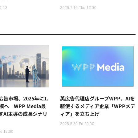
11:13
2026.7.16 Thu 12:00
告市場、2025年に1.
英広告代理店グループWPP、AIを
模へ WPP Media最
駆使するメディア企業「WPPメデ
すAI主導の成長シナリ
ィア」を立ち上げ
2025.5.30 Fri 20:00
d 12:00