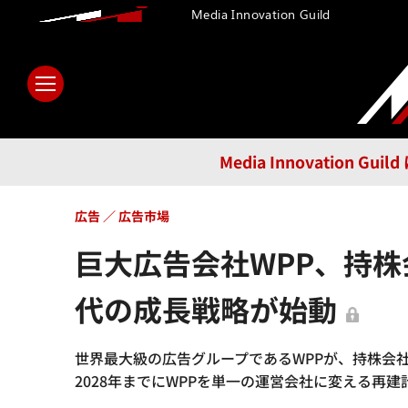
Media Innovation Guild
ホーム
メディア
テクノロ
Media Innovatio
広告
広告市場
巨大広告会社WPP、持株
代の成長戦略が始動
世界最大級の広告グループであるWPPが、持株会社
2028年までにWPPを単一の運営会社に変える再