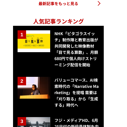
最新記事をもっと見る
人気記事ランキング
NHK「ピタゴラスイッ
チ」制作陣と教育出版が
共同開発した映像教材
「目で見る算数」、月額
680円で個人向けストリ
ーミング配信を開始
バリューコマース、AI検
索時代の「Narrative Ma
rketing」を提唱 需要は
「刈り取る」から「生成
する」時代へ
フジ・メディアHD、6月
25日付の新役員体制を内