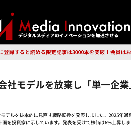
ジー
広告
企業
特集
ブラ
n Guild に登録すると読める限定記事は3000本を突破！会
会社モデルを放棄し「単一企業
モデルを抜本的に見直す戦略転換を発表しました。2025年通期
建計画を投資家に示しています。発表を受けて株価は6%上昇し