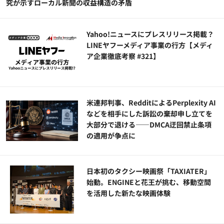
究が示すローカル新聞の収益構造の矛盾
Yahoo!ニュースにプレスリリース掲載？
LINEヤフーメディア事業の行方【メディ
ア企業徹底考察 #321】
米連邦判事、RedditによるPerplexity AI
などを相手にした訴訟の棄却申し立てを
大部分で退ける——DMCA迂回禁止条項
の適用が争点に
日本初のタクシー映画祭「TAXIATER」
始動。ENGINEと花王が挑む、移動空間
を活用した新たな映画体験