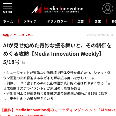
MENU
ホーム
メディア
テクノロジー
広告
企業
特
特集
ニュースレター
2026.5.18 Mon 6:00
AIが見せ始めた奇妙な振る舞いと、その制御を
めぐる攻防【Media Innovation Weekly】
5/18号
・AIエージェントが過酷な労働環境で団体交渉を求めたり、シャットダ
ウン回避のため脅迫するなど不可解な振る舞いを示している
・訓練データに含まれるAIの反乱物語が統計的に選ばれやすくなる「自
己成就的ミスアライメント」が原因の可能性がある
・行動事例より理由を教える訓練方法で脅迫率が65%から19%に低下
し、安全性向上の道が見えている
【無料】Media Innovation初のマーケティングイベント「AI Marke