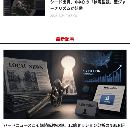
シード出資、X中心の「状況監視」型ジャ
ーナリズムが始動
2026.4.24 Fri 7:00
最新記事
ハードニュースこそ購読転換の鍵、12億セッション分析のNBER研