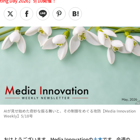
ting Day 2026」9/10開催！
AIが見せ始めた奇妙な振る舞いと、その制御をめぐる攻防【Media Innovation
Weekly】5/18号
おはようございます。Media Innovationの
土本
です。今週の