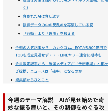
く?
脅されたAIは脅し返す
訓練データの中の反乱AIを再演している説
「行動」より「理由」を教える
今週の人気記事から カカクコム、EQTが5,900億円で
TOBも成立見通せず・・・LINEヤフー連合に期待も
会員限定記事から 米国メディアが「予想市場」と相次
ぎ提携、ニュースは「確率」になるのか
編集部からひとこと
今週のテーマ解説 AIが見せ始めた奇
妙な振る舞いと、その制御をめぐる攻