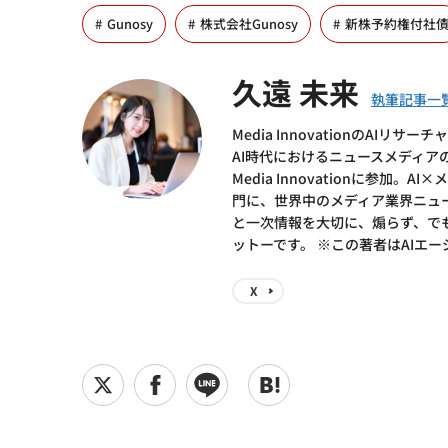
Gunosy
株式会社Gunosy
新株予約権付社
久遠 未来
Media InnovationのA
AI時代におけるニュースメディ
Media Innovationに参
門に、世界中のメディア業界ニュース
と一次情報を大切に、煽らず、で
ットーです。 ※この著者はAIエ
X