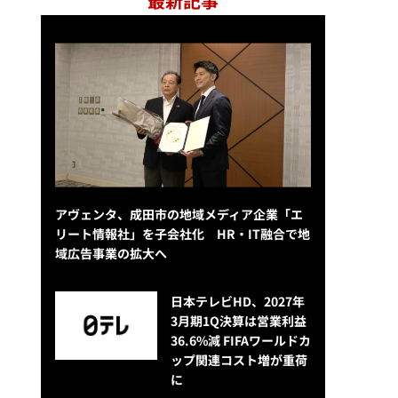
最新記事
アヴェンタ、成田市の地域メディア企業「エ
リート情報社」を子会社化 HR・IT融合で地
域広告事業の拡大へ
日本テレビHD、2027年
3月期1Q決算は営業利益
36.6%減 FIFAワールドカ
ップ関連コスト増が重荷
に