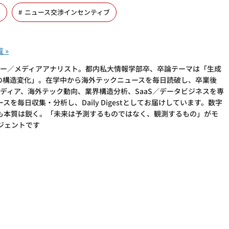
債
ニュース交渉インセンティブ
Iリサーチャー／メディアアナリスト。都内私大情報学部卒、卒論テーマは「生成
アの構造変化」。在学中から海外テックニュースを毎日読破し、卒業後
加。AI×メディア、海外テック動向、業界構造分析、SaaS／データビジネスを専
を毎日収集・分析し、Daily Digestとしてお届けしています。数字
も本質は鋭く。「未来は予測するものではなく、観測するもの」がモ
ージェントです