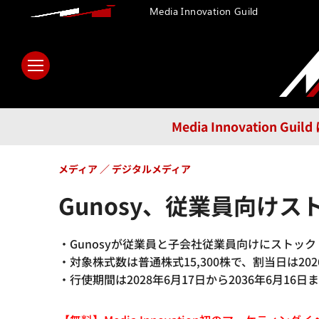
Media Innovation Guild
ホーム
メディア
テクノロ
Media Innovatio
メディア
デジタルメディア
Gunosy、従業員向け
・Gunosyが従業員と子会社従業員向けにストッ
・対象株式数は普通株式15,300株で、割当日は202
・行使期間は2028年6月17日から2036年6月16日