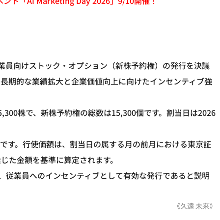
「AI Marketing Day 2026」9/10開催！
会で従業員向けストック・オプション（新株予約権）の発行を決議
中長期的な業績拡大と企業価値向上に向けたインセンティブ強
00株で、新株予約権の総数は15,300個です。割当日は2026
6日までです。行使価額は、割当日の属する月の前月における東京証
乗じた金額を基準に算定されます。
く、従業員へのインセンティブとして有効な発行であると説明
《久遠 未来》