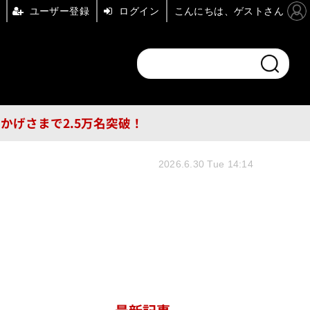
ユーザー登録
ログイン
こんにちは、ゲストさん
ンドチャンネル
フォーエム
その他
DB
員はおかげさまで2.5万名突破！
2026.6.30 Tue 14:14