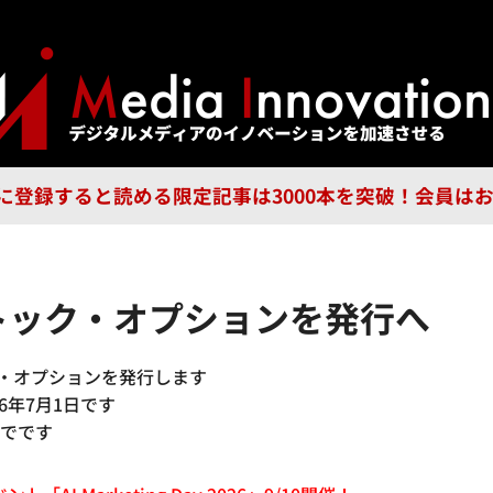
ジー
広告
企業
特集
ブラ
n Guild に登録すると読める限定記事は3000本を突破！会
ストック・オプションを発行へ
ク・オプションを発行します
6年7月1日です
までです