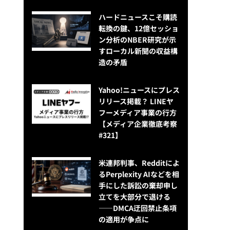
ハードニュースこそ購読
転換の鍵、12億セッショ
ン分析のNBER研究が示
すローカル新聞の収益構
造の矛盾
Yahoo!ニュースにプレス
リリース掲載？ LINEヤ
フーメディア事業の行方
【メディア企業徹底考察
#321】
米連邦判事、Redditによ
るPerplexity AIなどを相
手にした訴訟の棄却申し
立てを大部分で退ける
——DMCA迂回禁止条項
の適用が争点に