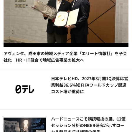
アヴェンタ、成田市の地域メディア企業「エリート情報社」を子会
社化 HR・IT融合で地域広告事業の拡大へ
日本テレビHD、2027年3月期1Q決算は営
業利益36.6%減 FIFAワールドカップ関連
コスト増が重荷に
ハードニュースこそ購読転換の鍵、12億
セッション分析のNBER研究が示すロー
カル新聞の収益構造の矛盾