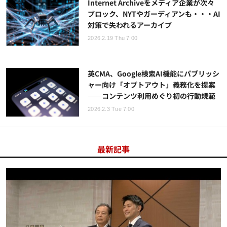
Internet Archiveをメディア企業が次々
ブロック、NYTやガーディアンも・・・AI
対策で失われるアーカイブ
2026.2.19 Thu 7:00
英CMA、Google検索AI機能にパブリッシ
ャー向け「オプトアウト」義務化を提案
——コンテンツ利用めぐり初の行動規範
2026.2.3 Tue 7:00
最新記事