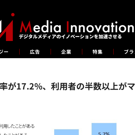
ジー
広告
企業
特集
ブラ
が17.2%、利用者の半数以上がマ