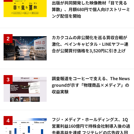
出版が共同開発した映像教材「目で見る
算数」、月額680円で個人向けストリーミ
ング配信を開始
カカクコムの非公開化を巡る買収合戦が
激化、ベインキャピタル・LINEヤフー連
合が公開買付価格を3,520円に引き上げ
調査報道をコーヒーで支える、The News
groundが示す「物理商品×メディア」の
収益実験
フジ・メディア・ホールディングス、1Q
営業利益160億円で持株会社制導入後の過
去最高益を達成 フジテレビの広告収入回