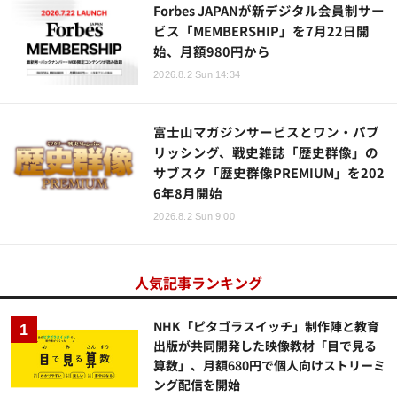
Forbes JAPANが新デジタル会員制サー
ビス「MEMBERSHIP」を7月22日開
始、月額980円から
2026.8.2 Sun 14:34
富士山マガジンサービスとワン・パブ
リッシング、戦史雑誌「歴史群像」の
サブスク「歴史群像PREMIUM」を202
6年8月開始
2026.8.2 Sun 9:00
人気記事ランキング
NHK「ピタゴラスイッチ」制作陣と教育
出版が共同開発した映像教材「目で見る
算数」、月額680円で個人向けストリーミ
ング配信を開始