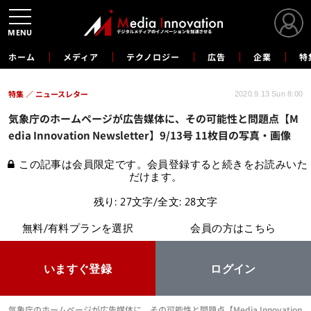
MENU
ホーム
メディア
テクノロジー
広告
企業
特
特集
ニュースレター
2020.9.13 Sun 8:00
気象庁のホームページが広告媒体に、その可能性と問題点【M
edia Innovation Newsletter】9/13号 11枚目の写真・画像
この記事は会員限定です。会員登録すると続きをお読みいた
だけます。
残り: 27文字/全文: 28文字
無料/有料プランを選択
会員の方はこちら
いますぐ登録
ログイン
気象庁のホームページが広告媒体に、その可能性と問題点【Media Innovation