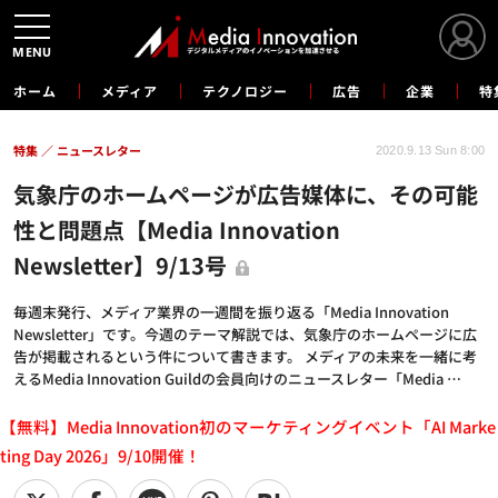
MENU
ホーム
メディア
テクノロジー
広告
企業
特
特集
ニュースレター
2020.9.13 Sun 8:00
気象庁のホームページが広告媒体に、その可能
性と問題点【Media Innovation
Newsletter】9/13号
毎週末発行、メディア業界の一週間を振り返る「Media Innovation
Newsletter」です。今週のテーマ解説では、気象庁のホームページに広
告が掲載されるという件について書きます。 メディアの未来を一緒に考
えるMedia Innovation Guildの会員向けのニュースレター「Media …
【無料】Media Innovation初のマーケティングイベント「AI Marke
ting Day 2026」9/10開催！