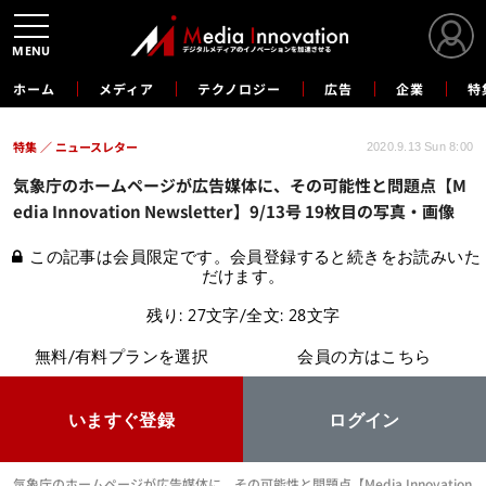
MENU
ホーム
メディア
テクノロジー
広告
企業
特
特集
ニュースレター
2020.9.13 Sun 8:00
気象庁のホームページが広告媒体に、その可能性と問題点【M
edia Innovation Newsletter】9/13号 19枚目の写真・画像
この記事は会員限定です。会員登録すると続きをお読みいた
だけます。
残り: 27文字/全文: 28文字
無料/有料プランを選択
会員の方はこちら
いますぐ登録
ログイン
気象庁のホームページが広告媒体に、その可能性と問題点【Media Innovation