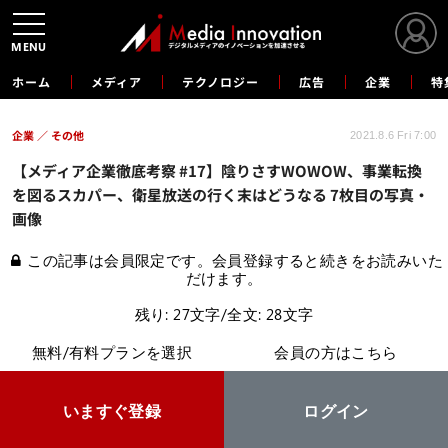
MENU
ホーム
メディア
テクノロジー
広告
企業
特
企業
その他
2021.8.6 Fri 7:00
【メディア企業徹底考察 #17】陰りさすWOWOW、事業転換
を図るスカパー、衛星放送の行く末はどうなる 7枚目の写真・
画像
この記事は会員限定です。会員登録すると続きをお読みいた
だけます。
残り: 27文字/全文: 28文字
無料/有料プランを選択
会員の方はこちら
いますぐ登録
ログイン