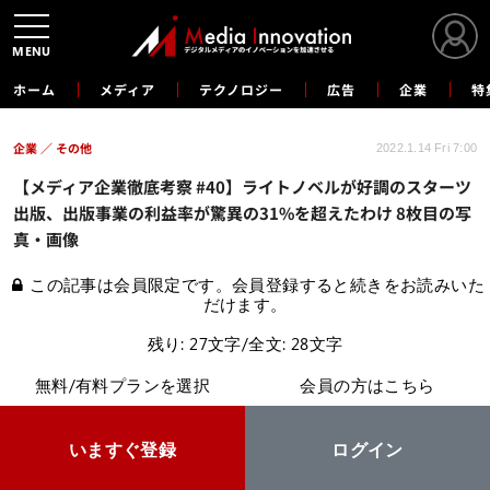
MENU
ホーム
メディア
テクノロジー
広告
企業
特
企業
その他
2022.1.14 Fri 7:00
【メディア企業徹底考察 #40】ライトノベルが好調のスターツ
出版、出版事業の利益率が驚異の31%を超えたわけ 8枚目の写
真・画像
この記事は会員限定です。会員登録すると続きをお読みいた
だけます。
残り: 27文字/全文: 28文字
無料/有料プランを選択
会員の方はこちら
いますぐ登録
ログイン