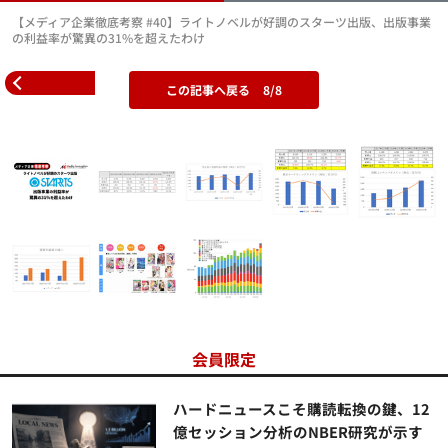
【メディア企業徹底考察 #40】ライトノベルが好調のスターツ出版、出版事業
の利益率が驚異の31%を超えたわけ
この記事へ戻る
8/8
会員限定
ハードニュースこそ購読転換の鍵、12
億セッション分析のNBER研究が示す