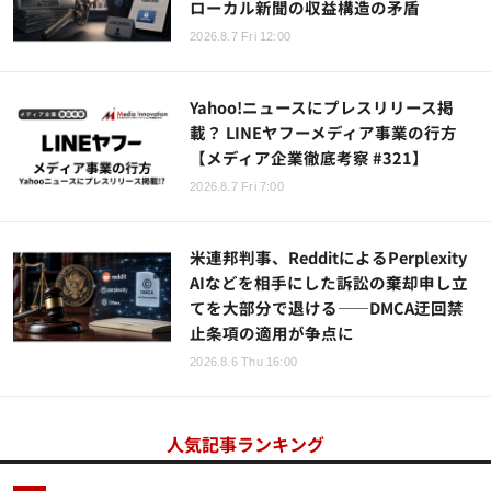
ローカル新聞の収益構造の矛盾
2026.8.7 Fri 12:00
Yahoo!ニュースにプレスリリース掲
載？ LINEヤフーメディア事業の行方
【メディア企業徹底考察 #321】
2026.8.7 Fri 7:00
米連邦判事、RedditによるPerplexity
AIなどを相手にした訴訟の棄却申し立
てを大部分で退ける——DMCA迂回禁
止条項の適用が争点に
2026.8.6 Thu 16:00
人気記事ランキング